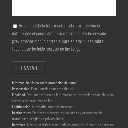
vacío.
He entendido la información sobre protección de
datos y doy el consentimiento informado. No he enviado
previamente ningún correo a para aclarar dudas sobre
todo lo que he leído, porque no las tengo.
Información básica sobre protección de datos
Responsable:
Espai interior home staging s.l.u.
Finalidad:
Gestionar el envío de información y prospección comercial y dar
acceso a los productos online
Legitimación:
Consentimiento del interesado
Destinatarios:
Empresas proveedoras nacionales y encargados de
tratamiento acogidos a privacy shield
Derechos:
Acceder, rectificar y suprimir los datos, asi como otros derechos