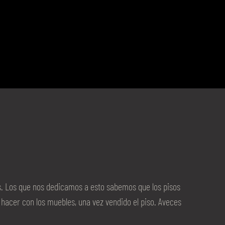
s. Los que nos dedicamos a esto sabemos que los pisos
acer con los muebles, una vez vendido el piso. Aveces