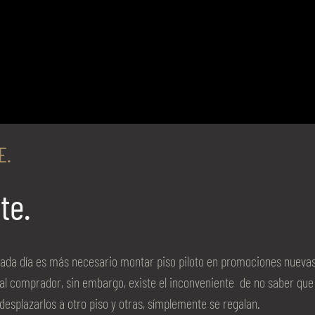
E.
te.
 cada día es más necesario montar piso piloto en promociones nueva
 comprador, sin embargo, existe el inconveniente de no saber que h
desplazarlos a otro piso y otras, símplemente se regalan.