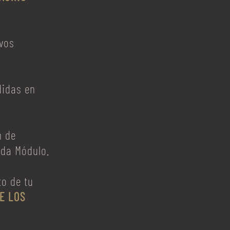
vos
didas en
n de
ada Módulo.
to de tu
E LOS