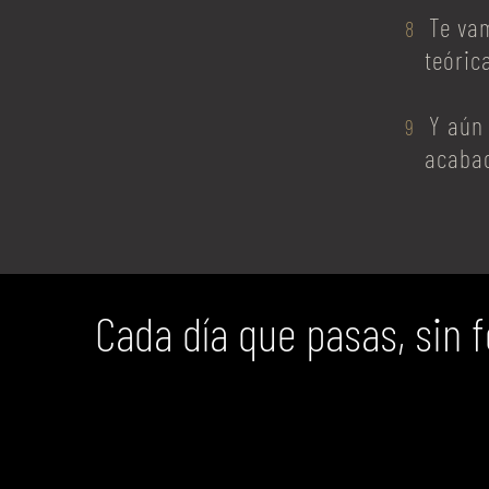
Te va
teóric
Y aún
acabad
Cada día que pasas, sin 