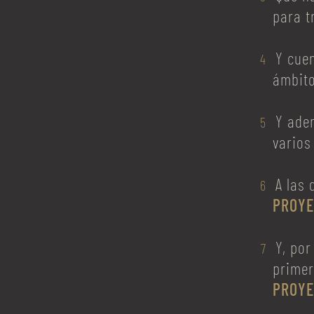
para t
Y cue
ámbito
Y ade
varios
A las
PROYE
Y, por
primer
PROYE