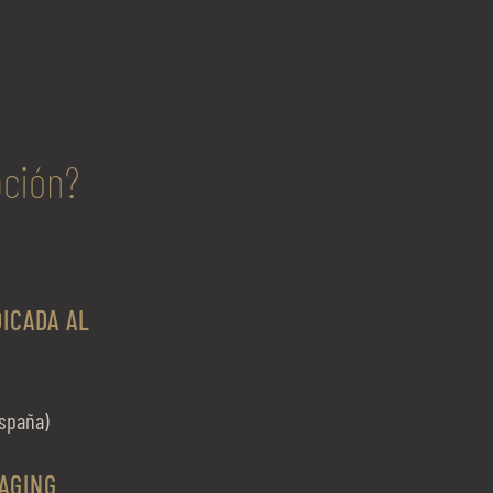
pción?
ICADA AL
spaña)
TAGING