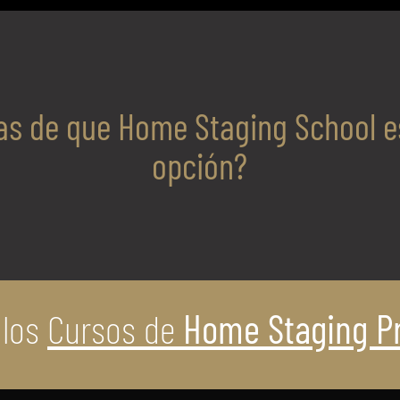
s de que Home Staging School e
opción?
 los
Cursos de
Home Staging Pr